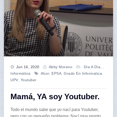
Jun 16, 2020
Abby Moreno
Día A Día
,
Informática
Alcoi
,
EPSA
,
Grado En Informatica
,
UPV
,
Youtuber
Mamá, YA soy Youtuber.
Todo el mundo sabe que yo nací para Youtuber,
pero con un pequeño problema: Nací muy pronto