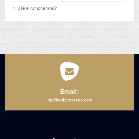
¿Nos conocemos?
Email:
info@abbymoreno.com